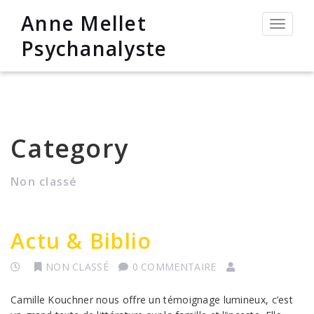
Anne Mellet
Permut
la
Psychanalyste
navigat
Category
Non classé
Actu & Biblio
NON CLASSÉ
0 COMMENTAIRE
Camille Kouchner nous offre un témoignage lumineux, c’est